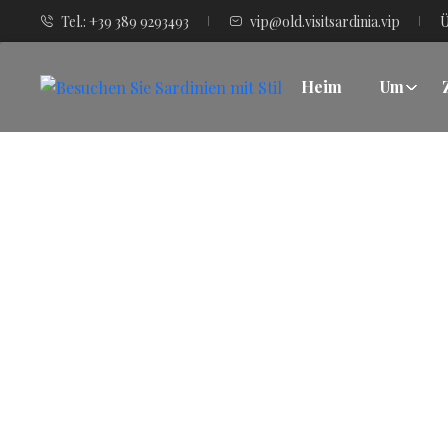
Tel.: +39 389 9293493
vip@old.visitsardinia.vip
Ü
Heim
Um