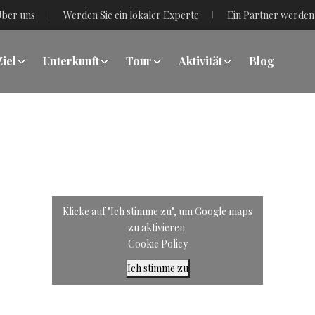
ber uns
Werden Sie ein lokaler Experte
Ein Partner werden
Ziel
Unterkunft
Tour
Aktivität
Blog
Klicke auf "Ich stimme zu", um Google maps
zu aktivieren
Cookie Policy
Ich stimme zu