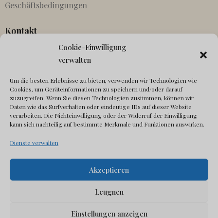
Geschäftsbedingungen
Kontakt
Cookie-Einwilligung
Partnerschaften
verwalten
Agenten
Um die besten Erlebnisse zu bieten, verwenden wir Technologien wie
In Kontakt kommen
Cookies, um Geräteinformationen zu speichern und/oder darauf
zuzugreifen. Wenn Sie diesen Technologien zustimmen, können wir
Canonical fehlt
Daten wie das Surfverhalten oder eindeutige IDs auf dieser Website
verarbeiten. Die Nichteinwilligung oder der Widerruf der Einwilligung
Sozial
kann sich nachteilig auf bestimmte Merkmale und Funktionen auswirken.
Dienste verwalten
Akzeptieren
Leugnen
© Copyright Visit Sardinia 2025 All rights reserved
Einstellungen anzeigen