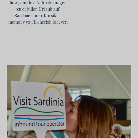
how, um Ihre Anforderungen
zu erfüllen
Urlaub auf
Sardinien oder Korsika
a
memory you’ll cherish forever.
Urlaubsplanung
durch
lokale
Experten
Auch
wenn
es
großartig
ist,
im
Urlaub