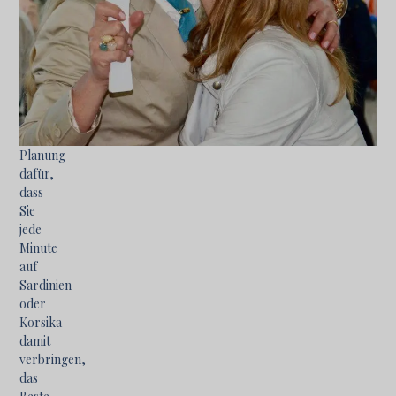
mit
dem
Strom
zu
schwimmen,
sorgt
eine
vorausschauende
Planung
dafür,
dass
Sie
jede
Minute
auf
Sardinien
oder
Korsika
damit
verbringen,
das