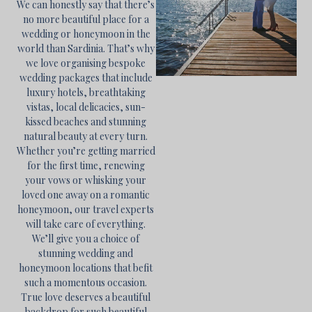
We can honestly say that there’s
no more beautiful place for a
wedding or honeymoon in the
world than Sardinia. That’s why
we love organising bespoke
wedding packages that include
luxury hotels, breathtaking
vistas, local delicacies, sun-
kissed beaches and stunning
natural beauty at every turn.
Whether you’re getting married
for the first time, renewing
your vows or whisking your
loved one away on a romantic
honeymoon, our travel experts
will take care of everything.
We’ll give you a choice of
stunning wedding and
honeymoon locations that befit
such a momentous occasion.
True love deserves a beautiful
backdrop for such beautiful