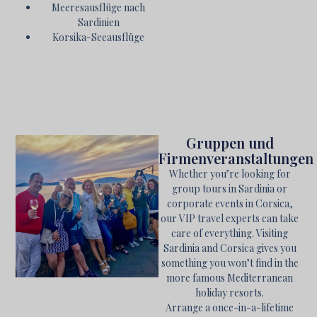
Meeresausflüge nach
Sardinien
Korsika-Seeausflüge
Gruppen und
Firmenveranstaltungen
Whether you’re looking for
group tours in Sardinia or
corporate events in Corsica,
our VIP travel experts can take
care of everything. Visiting
Sardinia and Corsica gives you
something you won’t find in the
more famous Mediterranean
holiday resorts.
Arrange a once-in-a-lifetime