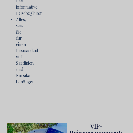
und
informative
Reisebegleiter
Alles,
was
Sie
für
einen
Luxusurlaub
auf
Sardinien
und
Korsika
benötigen
VIP-
Reisearrangements