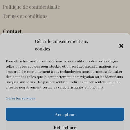
Politique de confidentialité
Termes et conditions
Contact
Gérer le consentement aux
Partenariats
cookies
Agents
Pour offrir les meilleures expériences, nous utilisons des technologies
Entrer en contact
telles que les cookies pour stocker et/ou accéder aux informations sur
Canonique manquant
l'appareil. Le consentement à ces technologies nous permettra de traiter
des données telles que le comportement de navigation ou les identifiants
uniques sur ce site. Ne pas consentir ou retirer son consentement peut
Social
affecter négativement certaines caractéristiques et fonctions.
Gérer les services
Accepteur
Réfractaire