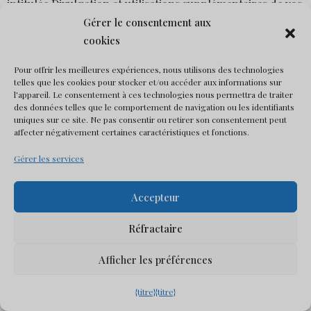
intitulée
Divulgation et utilisations supplémentaires de vos
informations.
Gérer le consentement aux
cookies
Informations collectées lorsque vous passez une
commande
Pour offrir les meilleures expériences, nous utilisons des technologies
telles que les cookies pour stocker et/ou accéder aux informations sur
Informations obligatoires
l'appareil. Le consentement à ces technologies nous permettra de traiter
des données telles que le comportement de navigation ou les identifiants
Lorsque vous passez une commande de biens ou de
uniques sur ce site. Ne pas consentir ou retirer son consentement peut
services sur notre site Web, nous recueillons votre nom,
affecter négativement certaines caractéristiques et fonctions.
votre adresse e-mail et votre adresse de facturation.
Gérer les services
Si vous ne fournissez pas ces informations, vous ne
Accepteur
pourrez pas acheter de biens ou de services auprès de
nous sur notre site Web ni conclure de contrat avec nous.
Réfractaire
Base juridique du traitement :
le respect d'une obligation
Afficher les préférences
légale (article 6, paragraphe 1, point c), du règlement
général sur la protection des données).
{titre}
{titre}
Obligation légale:
nous avons l'obligation légale de vous