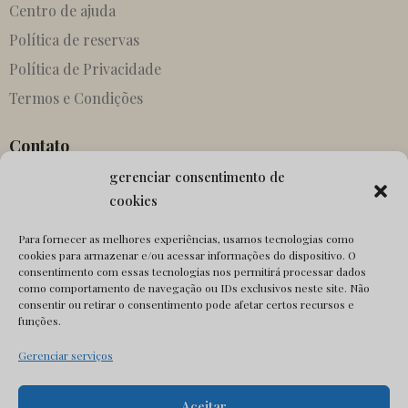
Centro de ajuda
Política de reservas
Política de Privacidade
Termos e Condições
Contato
gerenciar consentimento de
Parcerias
cookies
Agentes
Para fornecer as melhores experiências, usamos tecnologias como
Entrar em contato
cookies para armazenar e/ou acessar informações do dispositivo. O
Canônico ausente
consentimento com essas tecnologias nos permitirá processar dados
como comportamento de navegação ou IDs exclusivos neste site. Não
consentir ou retirar o consentimento pode afetar certos recursos e
Social
funções.
Gerenciar serviços
Aceitar