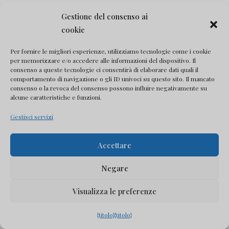
completare il tuo ordine in quanto non avremo il corretto
Gestione del consenso ai
livello di informazioni per gestire adeguatamente il tuo
cookie
account.
Per fornire le migliori esperienze, utilizziamo tecnologie come i cookie
Base giuridica del trattamento:
i nostri interessi legittimi
per memorizzare e/o accedere alle informazioni del dispositivo. Il
(articolo 6, paragrafo 1, lettera f), del regolamento
consenso a queste tecnologie ci consentirà di elaborare dati quali il
comportamento di navigazione o gli ID univoci su questo sito. Il mancato
generale sulla protezione dei dati).
consenso o la revoca del consenso possono influire negativamente su
alcune caratteristiche e funzioni.
Interessi legittimi:
La capacità di fornire un servizio
clienti adeguato e la gestione del tuo account cliente.
Gestisci servizi
Elaborazione del pagamento
Accettare
Dopo aver effettuato un ordine sul nostro sito Web, dovrai
effettuare il pagamento per i beni o servizi che hai
Negare
ordinato. Per elaborare il tuo pagamento utilizziamo
Visualizza le preferenze
Stripe, un elaboratore di pagamenti di terze parti.
Il tuo pagamento verrà elaborato da PayPal, che
{titolo}
{titolo}
raccoglie, utilizza ed elabora le tue informazioni, incluse le