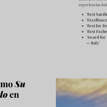
experiencias úni
‘Best Sard
‘Excellence
‘Best for B
‘Best Exclu
‘Award for
— Italy’
como
Su
do
en