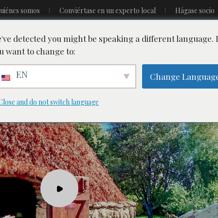
uiénes somos
Conviértase en un experto local
Hágase socio
've detected you might be speaking a different language.
u want to change to:
o
Alojamiento
Visita
Actividad
Blog
EN
Change Languag
Close and do not switch language