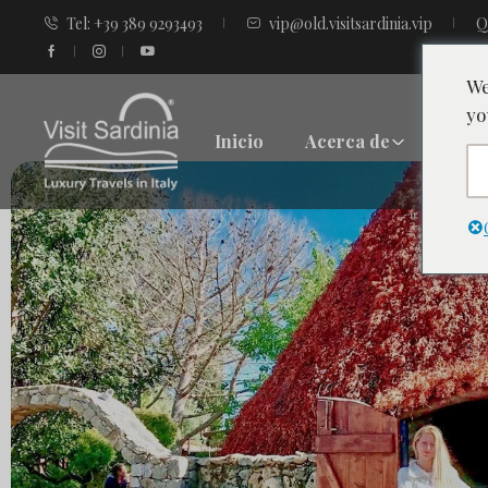
Tel: +39 389 9293493
vip@old.visitsardinia.vip
Q
We
yo
Inicio
Acerca de
Destin