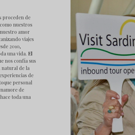
s proceden de
como nuestros
 nuestro amor
anizando viajes
esde 2010,
oda una vida.
El
e nos confía sus
 natural de la
 experiencias de
 toque personal
 enamore de
 hace toda una