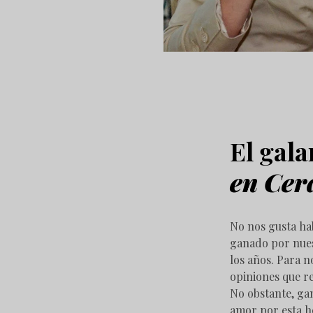
El gal
en Cer
No nos gusta ha
ganado por nues
los años. Para 
opiniones que re
No obstante, ga
amor por esta h