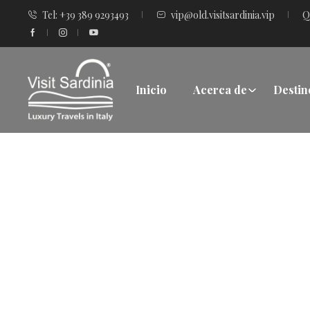
Tel: +39 389 9293493
vip@old.visitsardinia.vip
Q
Inicio
Acerca de
Destin