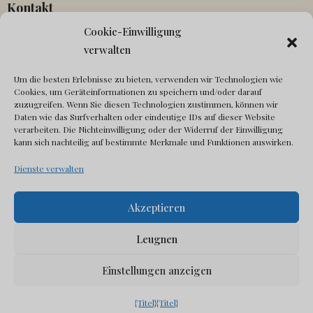
Kontakt
Cookie-Einwilligung
Partnerschaften
verwalten
Agenten
Um die besten Erlebnisse zu bieten, verwenden wir Technologien wie
In Kontakt kommen
Cookies, um Geräteinformationen zu speichern und/oder darauf
Canonical fehlt
zuzugreifen. Wenn Sie diesen Technologien zustimmen, können wir
Daten wie das Surfverhalten oder eindeutige IDs auf dieser Website
verarbeiten. Die Nichteinwilligung oder der Widerruf der Einwilligung
Sozial
kann sich nachteilig auf bestimmte Merkmale und Funktionen auswirken.
Dienste verwalten
Akzeptieren
Leugnen
© Copyright Visit Sardinia 2025 All rights reserved
Einstellungen anzeigen
{Titel}
{Titel}